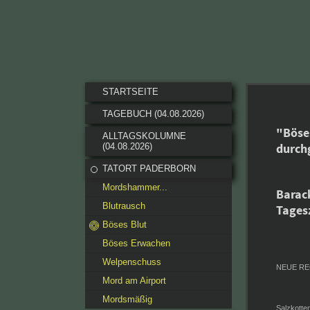
STARTSEITE
TAGEBUCH (04.08.2026)
"Böses
ALLTAGSKOLUMNE
durchg
(04.08.2026)
TATORT PADERBORN
Mordshammer...
Barac
Blutrausch
Tagesz
Böses Blut
Böses Erwachen
Welpenschuss
NEUE RE
Mord am Airport
Mordsmäßig
Salzkotte