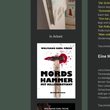
"Die Schn
Sturm daz
"Schmette
kann das..
"Tom hat 
liegt und e
"Die Roll
Rollschuh
"Mats und
In Arbeit:
Vorderman
Taschenbu
Eine 
verschwor
Tennistale
zu bändige
fernen Son
Das Löwen
Schachner
bald gar n
"chaotisch
Taschenbu