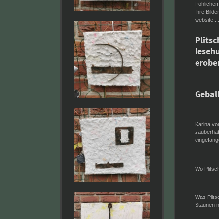
fröhliche
Ihre Bilde
website....
Plitsc
leseh
erober
Geball
Karina vom
zauberhaf
eingefange
Wo Plitsc
Was Plitsc
Staunen 