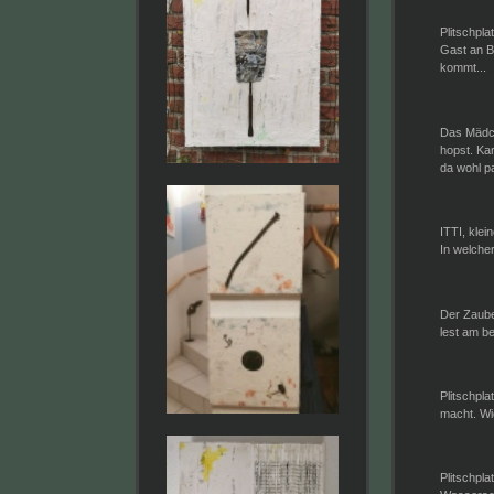
Plitschpla
Gast an B
kommt...
Das Mädch
hopst. Kar
da wohl p
ITTI, klei
In welcher
Der Zauber
lest am be
Plitschpla
macht. Wi
Plitschpl