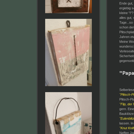
Ende gut,
ergiebig s
kleine "i
alles gut,
Tage...so
schon dem
Plitschpla
Jahren et
Meine Wor
wunderschö
Vorleseal
Sicherhei
gegenseiti
"Papa,
Selberles
"Plitsch-P
Plitsch-P
"Flip, der
gern. Eine
Bauklötze,
"Eulenblit
lassen. In
"Knut Knif
Neffen Jo