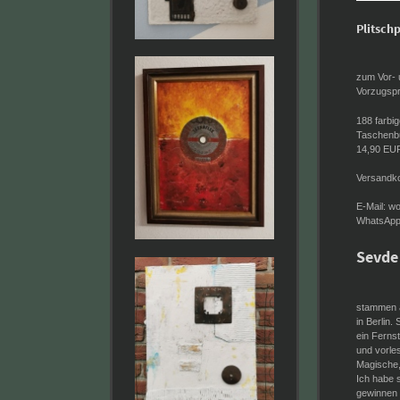
Plitschp
zum Vor- 
Vorzugspr
188 farbig
Taschenbuc
14,90 EUR
Versandko
E-Mail: w
WhatsApp
Sevde 
stammen a
in Berlin.
ein Fernst
und vorles
Magische,
Ich habe s
gewinnen 